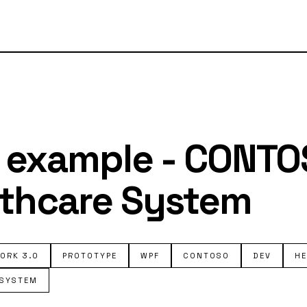
 example - CONTO
lthcare System
ORK 3.0
PROTOTYPE
WPF
CONTOSO
DEV
HE
 SYSTEM