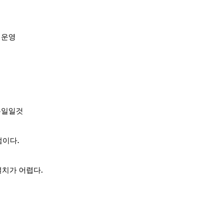
 운영
은일일것
점이다.
설치가 어렵다.