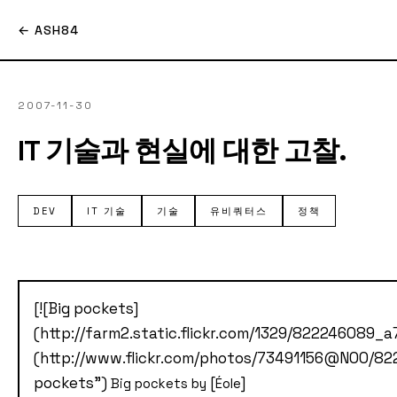
← ASH84
2007-11-30
IT 기술과 현실에 대한 고찰.
DEV
IT 기술
기술
유비쿼터스
정책
[![Big pockets]
(http://farm2.static.flickr.com/1329/822246089_a
(http://www.flickr.com/photos/73491156@N00/82
pockets")
[
]
Big pockets by
Éole