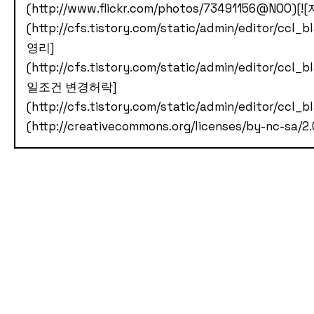
(http://www.flickr.com/photos/73491156@N00)
[!
(http://cfs.tistory.com/static/admin/editor/ccl_b
영리]
(http://cfs.tistory.com/static/admin/editor/ccl_
일조건 변경허락]
(http://cfs.tistory.com/static/admin/editor/ccl_b
(http://creativecommons.org/licenses/by-nc-sa/2.