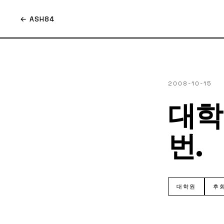
← ASH84
2008-10-15
대학
번.
대학원
후