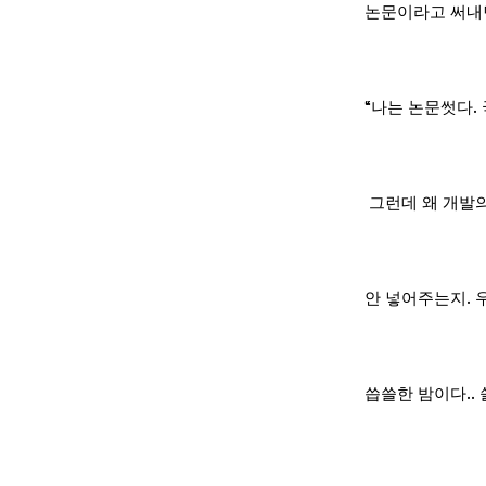
논문이라고 써내면
“나는 논문썻다.
그런데 왜 개발
안 넣어주는지. 
씁쓸한 밤이다.. 