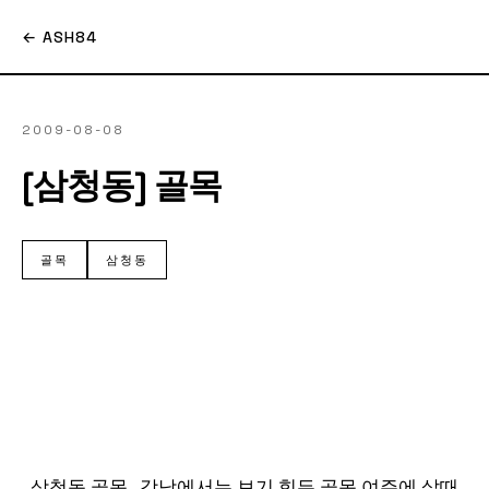
← ASH84
2009-08-08
[삼청동] 골목
골목
삼청동
삼청동 골목.. 강남에서는 보기 힘든 골목 여주에 살때