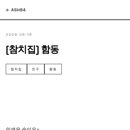
← ASH84
2009-08-16
[참치집] 함동
참치집
친구
함동
인생은 술이요~