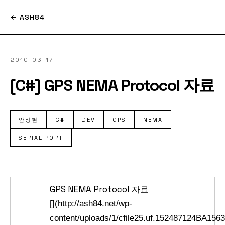
← ASH84
2010-03-17
[C#] GPS NEMA Protocol 자료
안성현
C#
DEV
GPS
NEMA
SERIAL PORT
GPS NEMA Protocol 자료
[](http://ash84.net/wp-
content/uploads/1/cfile25.uf.152487124BA15