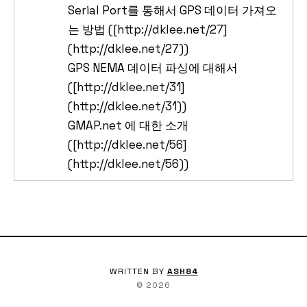
Serial Port를 통해서 GPS 데이터 가져오
는 방법 ([http://dklee.net/27]
(http://dklee.net/27))
GPS NEMA 데이터 파싱에 대해서
([http://dklee.net/31]
(http://dklee.net/31))
GMAP.net 에 대한 소개
([http://dklee.net/56]
(http://dklee.net/56))
WRITTEN BY
ASH84
©
2026