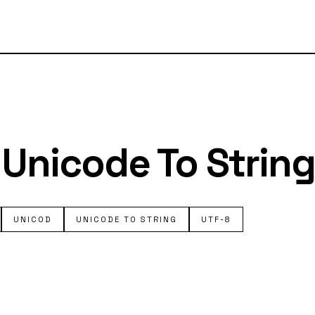
 Unicode To String
UNICOD
UNICODE TO STRING
UTF-8