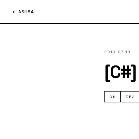
← ASH84
2010-07-19
[C#]
C#
DEV