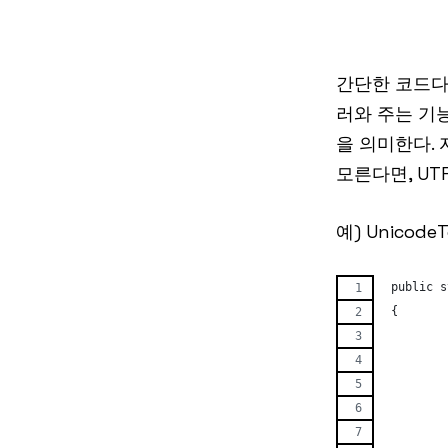
간단한 코드다.
러와 주는 기능
을 의미한다.
모른다면, UTF
예) UnicodeTo
 public s
 {
         
         
         
         