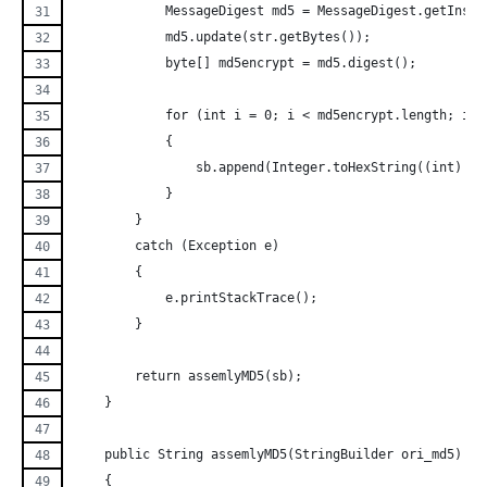
	    MessageDigest md5 = MessageDigest.getInsta
	    md5.update(str.getBytes());
	    byte[] md5encrypt = md5.digest();
	    for (int i = 0; i < md5encrypt.length; i++
	    {
		sb.append(Integer.toHexString((int) m
	    } 
	}
	catch (Exception e)
	{
	    e.printStackTrace();
	}
	return assemlyMD5(sb);
    }
    public String assemlyMD5(StringBuilder ori_md5)
    {