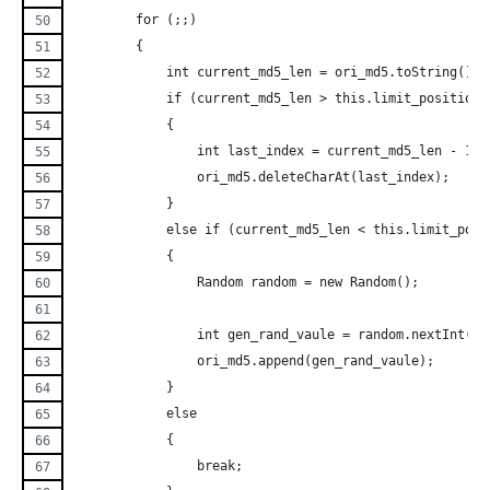
	for (;;)
	{
	    int current_md5_len = ori_md5.toString().l
	    if (current_md5_len > this.limit_position_
	    {
		int last_index = current_md5_len - 1;
		ori_md5.deleteCharAt(last_index);
	    }
	    else if (current_md5_len < this.limit_posi
	    {
		Random random = new Random();
		int gen_rand_vaule = random.nextInt(10
		ori_md5.append(gen_rand_vaule);
	    }
	    else
	    {
		break;