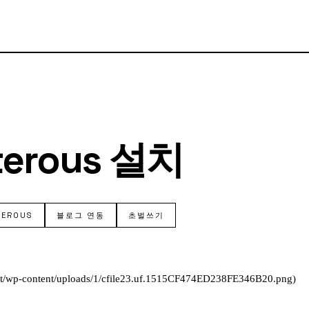
terous 설치
TEROUS
블로그 연동
초벌쓰기
.net/wp-content/uploads/1/cfile23.uf.1515CF474ED238FE346B20.png)
.