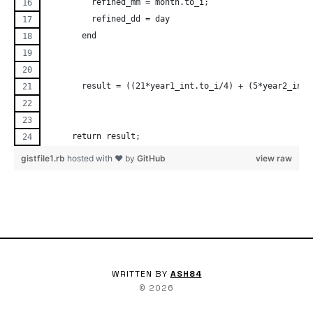
         refined_mm = month.to_i; 
         refined_dd = day
       end
       result = ((21*year1_int.to_i/4) + (5*year2_int.
     return result; 
gistfile1.rb
hosted with ❤ by
GitHub
view raw
WRITTEN BY
ASH84
©
2026