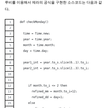
루비를 이용해서 제라의 공식을 구현한 소스코드는 다음과 같
다.
  def checkMonday()
    time = Time.new;
    year = time.year;
    month = time.month; 
    day = time.day; 
    year1_int = year.to_s.slice(0..1).to_i;     
    year2_int = year.to_s.slice(2..3).to_i;
       if month.to_i <= 2 then
         refined_mm = month.to_i+12;
         refined_dd = day+1; 
       else