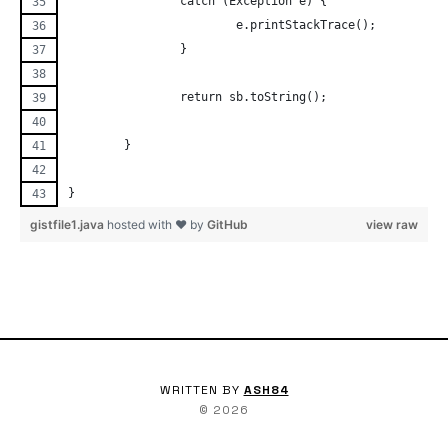
		catch (Exception e) {
			e.printStackTrace();
		}
		return sb.toString();
	}
}
gistfile1.java
hosted with ❤ by
GitHub
view raw
WRITTEN BY
ASH84
©
2026