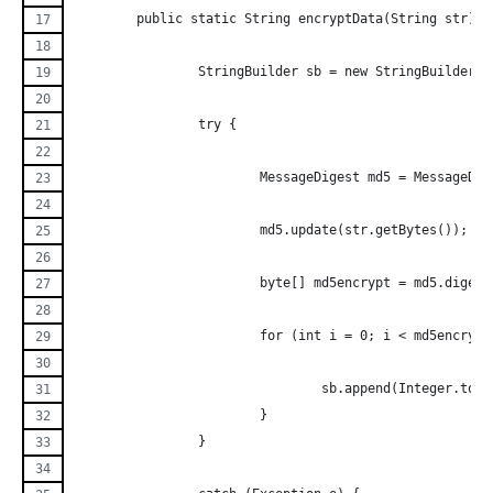
	public static String encryptData(String str) {
		StringBuilder sb = new StringBuilder()
		try {
			MessageDigest md5 = MessageDi
			md5.update(str.getBytes());
			byte[] md5encrypt = md5.digest
			for (int i = 0; i < md5encryp
				sb.append(Integer.t
			}
		}