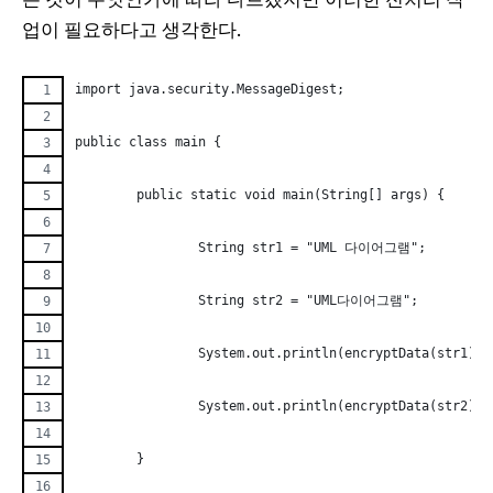
업이 필요하다고 생각한다.
import java.security.MessageDigest;
public class main {
	public static void main(String[] args) {
		String str1 = "UML 다이어그램";
		String str2 = "UML다이어그램";
		System.out.println(encryptData(str1));
		System.out.println(encryptData(str2));
	}