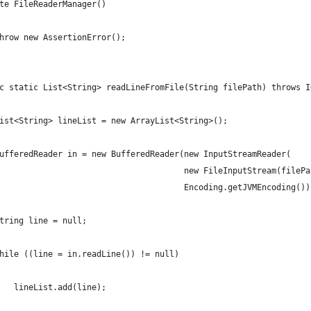
te FileReaderManager()
hrow new AssertionError();   
c static List<String> readLineFromFile(String filePath) throws I
ist<String> lineList = new ArrayList<String>();
ufferedReader in = new BufferedReader(new InputStreamReader(
                                      new FileInputStream(filePa
                                      Encoding.getJVMEncoding())
tring line = null;
hile ((line = in.readLine()) != null)
   lineList.add(line);