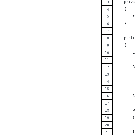
    priva
    {
        t
    }
    publi
    {
        L
        B
         
         
        S
        w
        {
         
        }