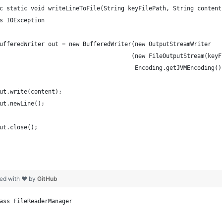
c static void writeLineToFile(String keyFilePath, String content
s IOException
BufferedWriter out = new BufferedWriter(new OutputStreamWriter
                                      (new FileOutputStream(keyF
                                       Encoding.getJVMEncoding()
out.write(content);
out.newLine();
out.close(); 
ed with ❤ by
GitHub
ass FileReaderManager