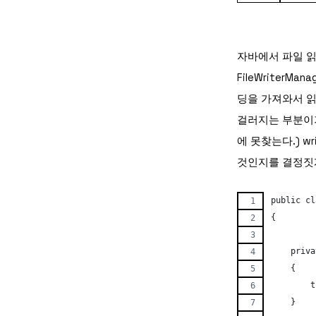
자바에서 파일 읽고
FileWriterM
딩을 가져와서 읽
걸러지는 부분이기
에 못찾는다.) wr
것인지를 결정짓
public cl
{
    priva
    {
	
    }