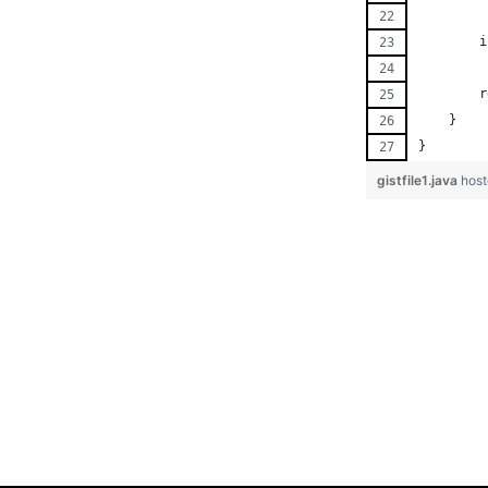
        i
        r
    }
}
gistfile1.java
host