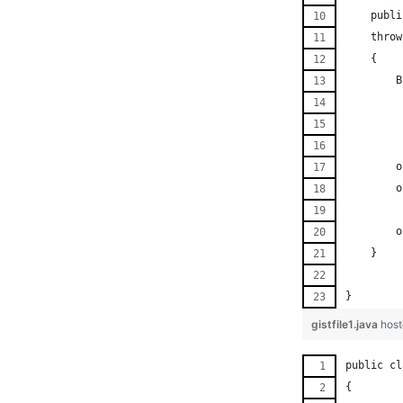
    publi
    throw
    { 
	
         
         
	
	
	
    }
}
gistfile1.java
host
public cl
{ 