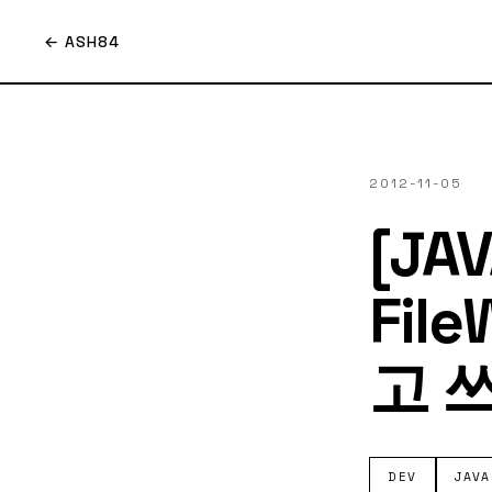
← ASH84
2012-11-05
[JAV
Fil
고 
DEV
JAVA