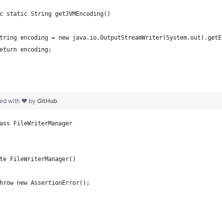
c static String getJVMEncoding()
String encoding = new java.io.OutputStreamWriter(System.out).getE
return encoding;
ed with ❤ by
GitHub
ass FileWriterManager
te FileWriterManager()
hrow new AssertionError();