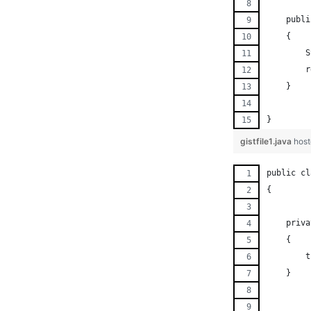
    publi
    {
	
	
    }
}
gistfile1.java
host
public cl
{
    priva
    {
        t
    }