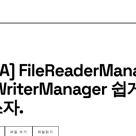
A] FileReaderMan
eWriterManager 
쓰자.
파일 쓰기
파일읽기