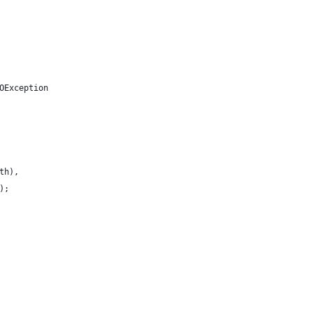
OException
th),
);