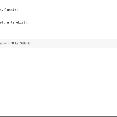
n.close();
eturn lineList; 
ed with ❤ by
GitHub