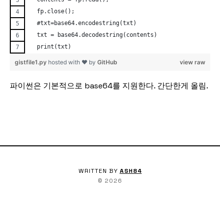
  fp.close();
  #txt=base64.encodestring(txt)
  txt = base64.decodestring(contents)
  print(txt)
gistfile1.py
hosted with ❤ by
GitHub
view raw
파이썬은 기본적으로 base64를 지원한다. 간단한게 올림.
WRITTEN BY
ASH84
©
2026