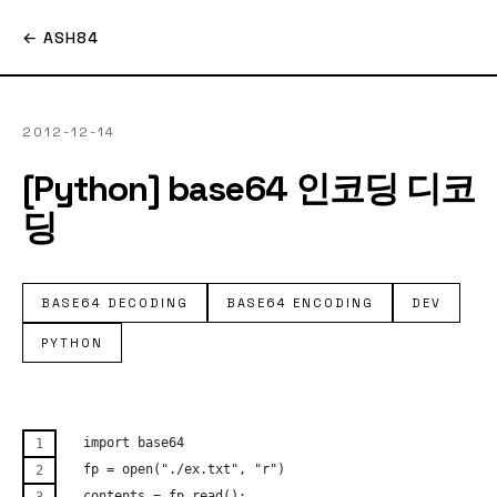
← ASH84
2012-12-14
[Python] base64 인코딩 디코
딩
BASE64 DECODING
BASE64 ENCODING
DEV
PYTHON
  import base64
  fp = open("./ex.txt", "r")
  contents = fp.read();