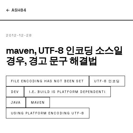
← ASH84
2012-12-28
maven, UTF-8 인코딩 소스일
경우, 경고 문구 해결법
FILE ENCODING HAS NOT BEEN SET
UTF-8 인코딩
DEV
I.E. BUILD IS PLATFORM DEPENDENT!
JAVA
MAVEN
USING PLATFORM ENCODING UTF-8