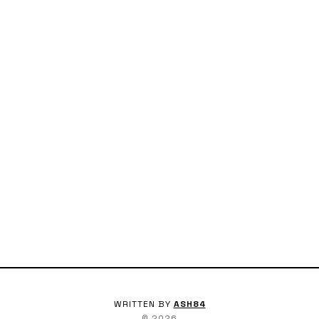
WRITTEN BY
ASH84
©
2026