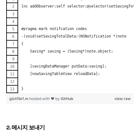
[nc addObserver:self selector:@selector(setSavingTotal
#pragma mark notifcation codes
-(void)setSavingTotalData:(NSNotification *)note
{
    Saving* saving = (Saving*)note.object;
    [savingDataManager putData:saving];
    [nowSavingTableView reloadData];
}
gistfile1.m
hosted with ❤ by
GitHub
view raw
2. 메시지 보내기