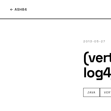
← ASH84
2013-05-27
(ver
log
JAVA
VER