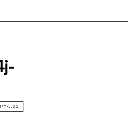
j-
ERTX.LOG