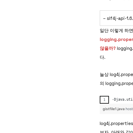
– slf4j-api-1.6
일단 이렇게 하
logging.pro
않을까?
loggin
다.
늘상 log4j.pr
의 logging.pr
-
Djava
.
uti
gistfile1.java
host
log4j.proper
보자. 아래와 같이