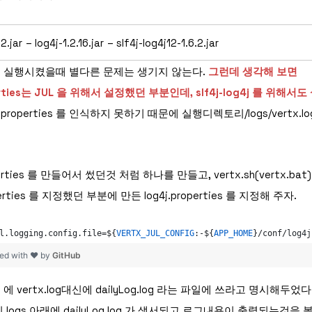
.2.jar
– log4j-1.2.16.jar
– slf4j-log4j12-1.6.2.jar
면 실행시켰을때 별다른 문제는 생기지 않는다.
그런데 생각해 보면
perties는 JUL 을 위해서 설정했던 부분인데, slf4j-log4j 를 위해
g.properties 를 인식하지 못하기 때문에 실행디렉토리/logs/vertx.
operties 를 만들어서 썼던것 처럼 하나를 만들고, vertx.sh(vertx.b
operties 를 지정했던 부분에 만든 log4j.properties 를 지정해 주자.
l
.
logging
.
config
.
file
=
$
{
VERTX_JUL_CONFIG
:-
$
{
APP_HOME
}/
conf
/
log4j
ed with ❤ by
GitHub
ties 에 vertx.log대신에 dailyLog.log 라는 파일에 쓰라고 명시해두
 logs 아래에 dailyLog.log 가 생서되고 로그내용이 출력되는것을 