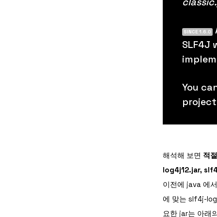
classic.
SINCE 1.6.0
SLF4J w
implem
You ca
projec
해석해 보면
적절한
log4j12.jar,
이전에 java 
에 맞는 slf4j
요한 jar는 아래