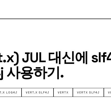
t.x) JUL 대신에 slf4
4j 사용하기.
T.X LOG4J
VERT.X SLF4J
VERTX
VERTX SLF4J
V