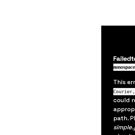
Failedt
monospace
This er
Courier,
could 
appropr
path. P
simple.