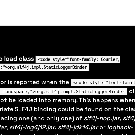
o load class
<code style="font-family: Courier,
;">org.slf4j.impl.StaticLoggerBinder
ror is reported when the
<code style="font-fami
cl
 monospace;">org.slf4j.impl.StaticLoggerBinder
not be loaded into memory. This happens whe
iate SLF4J binding could be found on the cla
lacing one (and only one) of
slf4j-nop.jar
,
slf4
jar
,
slf4j-log4j12.jar
,
slf4j-jdk14.jar
or
logback-