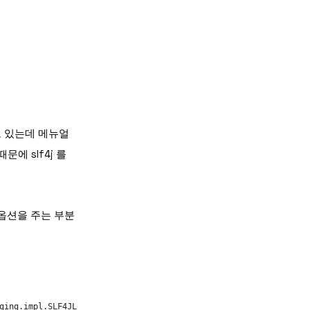
하고 있는데 메뉴얼
때문에 slf4j 를
a 옵션을 주는 부분
ging.impl.SLF4JLogDelegateFactory \