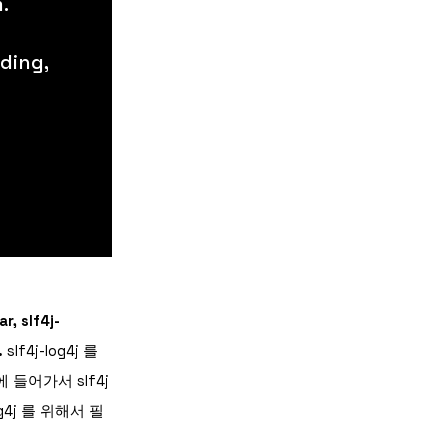
.
nding,
, slf4j-
.
slf4j-log4j 를
들어가서 slf4j
log4j 를 위해서 필