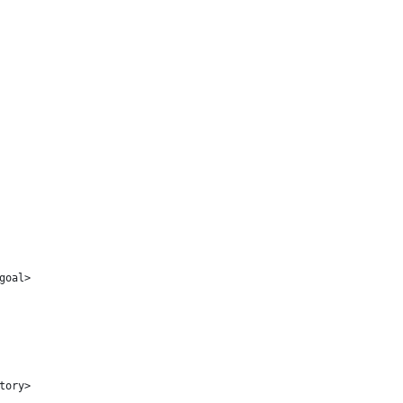
/goal>
ctory>