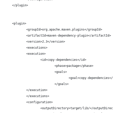
		</plugin>
		<plugin>
			<groupId>org.apache.maven.plugins</groupId>
			<artifactId>maven-dependency-plugin</artifactId>
			<version>2.3</version>
			<executions>
			<execution>
				<id>copy-dependencies</id>
					<phase>package</phase>
					<goals>
						<goal>copy-dependencies<
					</goals>
			</execution>
			</executions>
			<configuration>
				<outputDirectory>target/lib/</outputDire