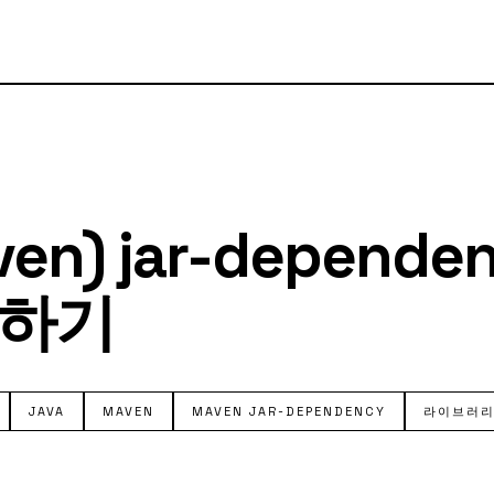
ven) jar-depende
하기
JAVA
MAVEN
MAVEN JAR-DEPENDENCY
라이브러리