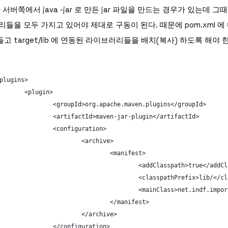
서버쪽에서 java -jar 로 만든 jar 파일을 만드는 경우가 있는데 그때
들을 모두 가지고 있어야 제대로 구동이 된다. 때문에 pom.xml 에
만들고 target/lib 에 연동된 라이브러리들을 배치(복사) 하도록 해야 
 	<plugins>
		<plugin>
			<groupId>org.apache.maven.plugins</groupId>
			<artifactId>maven-jar-plugin</artifactId>
			<configuration>
				<archive>
					<manifest>
						<addClasspath>true</add
						<classpathPrefix>lib/</
						<mainClass>net.indf.i
					</manifest>
				</archive>
			</configuration>