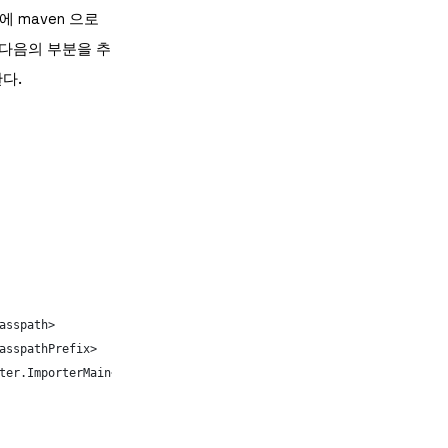
에 maven 으로
 다음의 부분을 추
.
한다
Classpath>
classpathPrefix>
mporter.ImporterMain</mainClass>