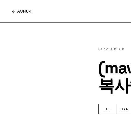
← ASH84
2013-06-26
(ma
복사
DEV
JAR