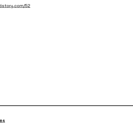
.tistory.com/52
84