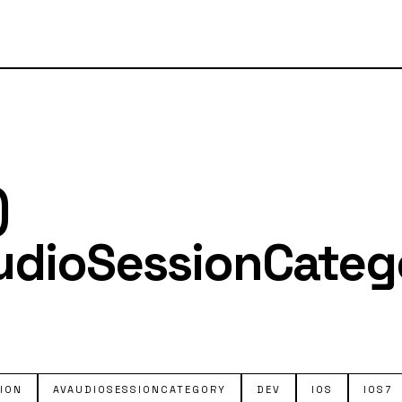
)
udioSessionCateg
ION
AVAUDIOSESSIONCATEGORY
DEV
IOS
IOS7