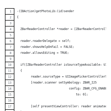
-(IBAction)getPhotoLib:(id)sender
{
  ZBarReaderController *reader = [ZBarReaderController
  reader.readerDelegate = self;
  reader.showsHelpOnFail = FALSE;
  reader.allowsEditing = TRUE;
  if([ZBarReaderController isSourceTypeAvailable: UIIm
  {
	reader.sourceType = UIImagePickerControllerSo
        [reader.scanner setSymbology: ZBAR_I25
                              config: ZBAR_CFG_ENABLE
                                  to: 0];
        [self presentViewController: reader animated: 