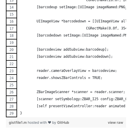
				CGRectMake(20.0f, 20
	[barcodeup setImage:[UIImage imageNamed:PNG_BO
	UIImageView *barcodedown = [[UIImageView alloc
				CGRectMake(0.0f, 354
 	[barcodedown setImage:[UIImage imageNamed:PNG_
	[barcodeview addSubview:barcodeup];
	[barcodeview addSubview:barcodedown];
	reader.cameraOverlayView = barcodeview;
	reader.showsZBarControls = TRUE;
	ZBarImageScanner *scanner = reader.scanner;
	[scanner setSymbology:ZBAR_I25 config:ZBAR_CFG
    	[self presentViewController:reader animated:
}
gistfile1.m
hosted with ❤ by
GitHub
view raw