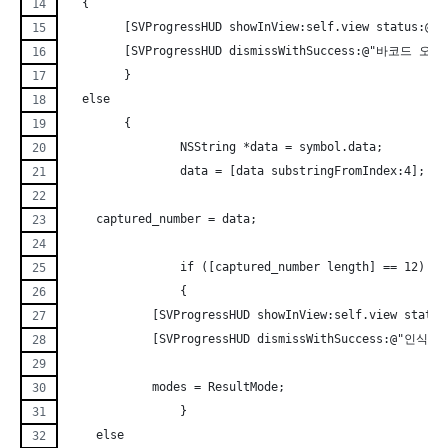
  {
        [SVProgressHUD showInView:self.view status:
        [SVProgressHUD dismissWithSuccess:@"바코드 오류"
	}
  else
	{
		NSString *data = symbol.data;
		data = [data substringFromIndex:4];
    captured_number = data;
		if ([captured_number length] == 12)
		{
            [SVProgressHUD showInView:self.view sta
            [SVProgressHUD dismissWithSuccess:@"인식성공
            modes = ResultMode;
		}
    else