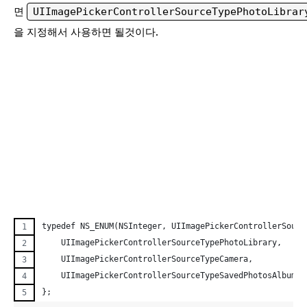
면
UIImagePickerControllerSourceTypePhotoLibrar
을 지정해서 사용하면 될것이다.
typedef NS_ENUM(NSInteger, UIImagePickerControllerSourc
    UIImagePickerControllerSourceTypePhotoLibrary,
    UIImagePickerControllerSourceTypeCamera,
    UIImagePickerControllerSourceTypeSavedPhotosAlbum
};