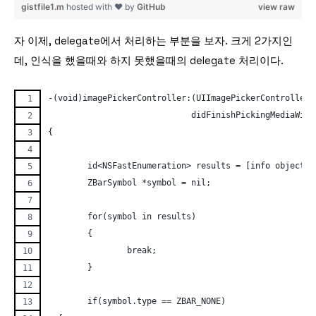
gistfile1.m
hosted with ❤ by
GitHub
view raw
자 이제, delegate에서 처리하는 부분을 보자. 크게 2가지인
데, 인식을 했을때와 하지 못했을때의 delegate 처리이다.
-(void)imagePickerController:(UIImagePickerController 
			     didFinishPickingMediaWi
{
	id<NSFastEnumeration> results = [info objectF
	ZBarSymbol *symbol = nil;
	for(symbol in results)
	{
		break;
	}
	if(symbol.type == ZBAR_NONE)