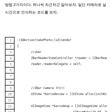
방법 2가지이다. 하나씩 차근차근 알아보자. 일단 카메라로 실
시간으로 인식하는 코드를 보자.
-(IBAction)takePhoto:(id)sender
{
 	//zbar
 	ZBarReaderViewController *reader = [ZBarReade
	reader.readerDelegate = self;
	//ZBar Camera 꾸미기
	UIView *barcodeview = [[UIView alloc]initWith
	UIImageView *barcodeup = [[UIImageView alloc]i