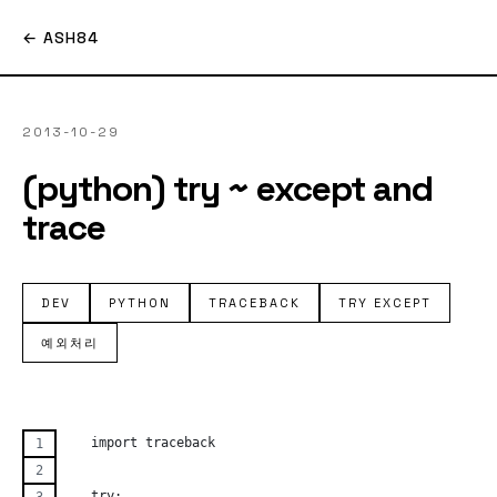
← ASH84
2013-10-29
(python) try ~ except and
trace
DEV
PYTHON
TRACEBACK
TRY EXCEPT
예외처리
   import traceback
   try: