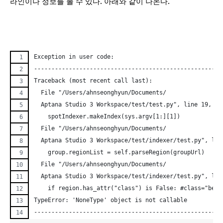
라인이나 정보를 볼 수 있다. 아래와 같이 나온다.
Exception in user code:
------------------------------------------------------
Traceback (most recent call last):
  File "/Users/ahnseonghyun/Documents/
  Aptana Studio 3 Workspace/test/test.py", line 19, in
    spotIndexer.makeIndex(sys.argv[1:][1])
  File "/Users/ahnseonghyun/Documents/
  Aptana Studio 3 Workspace/test/indexer/test.py", lin
    group.regionList = self.parseRegion(groupUrl)
  File "/Users/ahnseonghyun/Documents/
  Aptana Studio 3 Workspace/test/indexer/test.py", lin
    if region.has_attr("class") is False: #class="
TypeError: 'NoneType' object is not callable
------------------------------------------------------