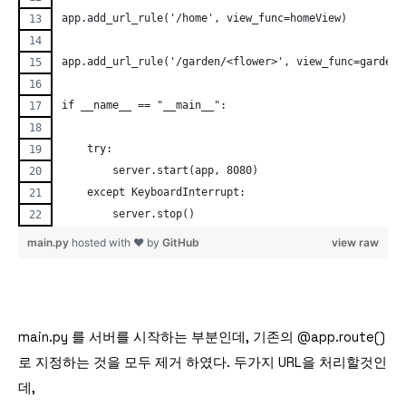
app.add_url_rule('/home', view_func=homeView) 
app.add_url_rule('/garden/<flower>', view_func=gardenV
if __name__ == "__main__":
    try:
        server.start(app, 8080)
    except KeyboardInterrupt:
        server.stop()
main.py
hosted with ❤ by
GitHub
view raw
main.py 를 서버를 시작하는 부분인데, 기존의 @app.route()
로 지정하는 것을 모두 제거 하였다. 두가지 URL을 처리할것인
데,