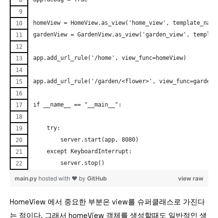
homeView = HomeView.as_view('home_view', template_name
gardenView = GardenView.as_view('garden_view', templat
app.add_url_rule('/home', view_func=homeView) 
app.add_url_rule('/garden/<flower>', view_func=gardenV
if __name__ == "__main__":
    try:
        server.start(app, 8080)
    except KeyboardInterrupt:
        server.stop()
main.py
hosted with ❤ by
GitHub
view raw
HomeView 에서 중요한 부분은 view를 슈퍼클래스로 가진다
는 점이다. 그래서 homeView 객체를 생성할때도 일반적인 생