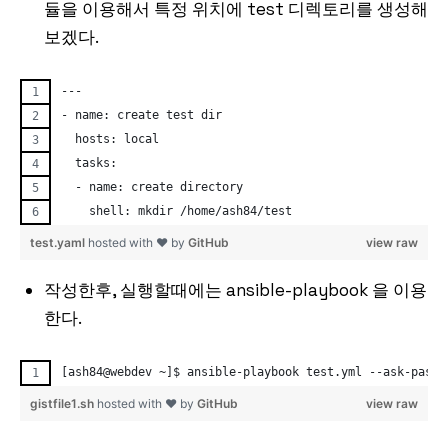
듈을 이용해서 특정 위치에 test 디렉토리를 생성해
보겠다.
---
- name: create test dir
  hosts: local
  tasks:
  - name: create directory
    shell: mkdir /home/ash84/test
test.yaml
hosted with ❤ by
GitHub
view raw
작성한후, 실행할때에는 ansible-playbook 을 이용
한다.
[ash84@webdev ~]$ ansible-playbook test.yml --ask-pass
gistfile1.sh
hosted with ❤ by
GitHub
view raw