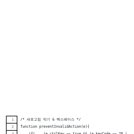
/* 새로고침 막기 & 백스페이스 */
function preventInvalidAction(e){
    if(    (e.ctrlKey == true && (e.keyCode == 78 || e