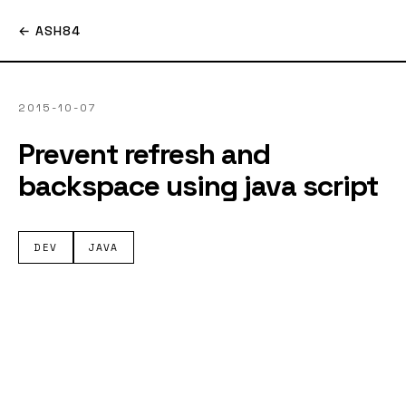
← ASH84
2015-10-07
Prevent refresh and
backspace using java script
DEV
JAVA