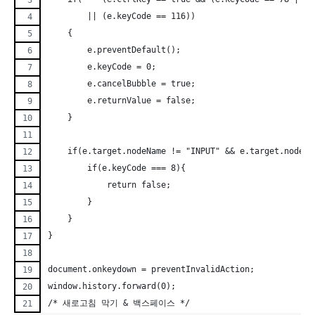
        || (e.keyCode == 116))
    {
        e.preventDefault();
        e.keyCode = 0;
        e.cancelBubble = true;
        e.returnValue = false;
    }
    if(e.target.nodeName != "INPUT" && e.target.nodeNa
        if(e.keyCode === 8){
            return false;
        }
    }
}
document.onkeydown = preventInvalidAction;
window.history.forward(0);
/* 새로고침 막기 & 백스페이스 */