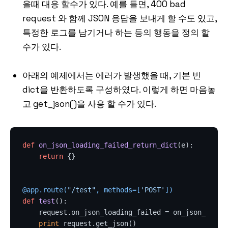
을때 대응 할수가 있다. 예를 들면, 400 bad
request 와 함께 JSON 응답을 보내게 할 수도 있고,
특정한 로그를 남기거나 하는 등의 행동을 정의 할
수가 있다.
아래의 예제에서는 에러가 발생했을 때, 기본 빈
dict을 반환하도록 구성하였다. 이렇게 하면 마음놓
고 get_json()을 사용 할 수가 있다.
def
on_json_loading_failed_return_dict
(
e
):

return
 {}

@app.route(
"/test"
, methods=[
'POST'
]
)
def
test
():

    request.on_json_loading_failed = on_json_loadin
print
 request.get_json()
