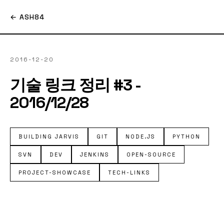
← ASH84
2016-12-20
기술 링크 정리 #3 -
2016/12/28
BUILDING JARVIS
GIT
NODE.JS
PYTHON
SVN
DEV
JENKINS
OPEN-SOURCE
PROJECT-SHOWCASE
TECH-LINKS