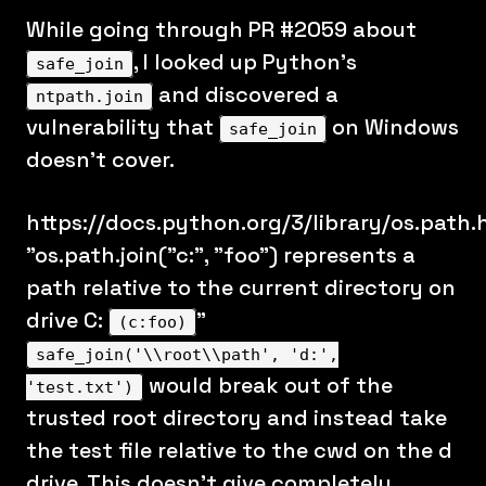
While going through PR #2059 about
, I looked up Python's
safe_join
and discovered a
ntpath.join
vulnerability that
on Windows
safe_join
doesn't cover.
https://docs.python.org/3/library/os.path.
"os.path.join("c:", "foo") represents a
path relative to the current directory on
drive C:
"
(c:foo)
safe_join('\\root\\path', 'd:',
would break out of the
'test.txt')
trusted root directory and instead take
the test file relative to the cwd on the d
drive. This doesn't give completely