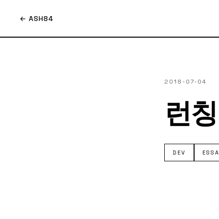
← ASH84
2018-07-04
런칭
DEV
ESS