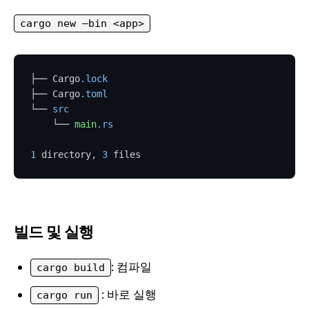
cargo new —bin <app>
├── Cargo
.lock
├── Cargo
.toml
└── 
src
    └── 
main
.rs
1
 directory, 
3
빌드 및 실행
: 컴파일
cargo build
: 바로 실행
cargo run