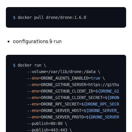
$ 
docker pull drone/drone:1.6.0
configurations & run
$ 
docker run \

      --volume=/var/lib/drone:/data \

      --
env
=DRONE_AGENTS_ENABLED=
true
 \

      --
env
=DRONE_GITHUB_SERVER=https://github.com 
      --
env
=DRONE_GITHUB_CLIENT_ID=
${DRONE_GITHUB_
      --
env
=DRONE_GITHUB_CLIENT_SECRET=
${DRONE_GIT
      --
env
=DRONE_RPC_SECRET=
${DRONE_RPC_SECRET}
 \

      --
env
=DRONE_SERVER_HOST=
${DRONE_SERVER_HOST}
      --
env
=DRONE_SERVER_PROTO=
${DRONE_SERVER_PROT
      --publish=80:80 \

      --publish=443:443 \
