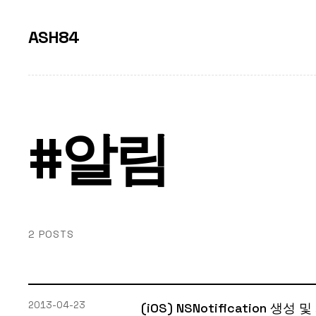
ASH84
#알림
2 POSTS
2013-04-23
(iOS) NSNotification 생성