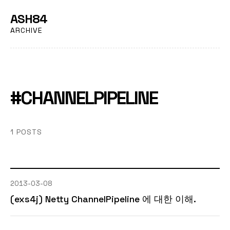
ASH84
ARCHIVE
#CHANNELPIPELINE
1 POSTS
2013-03-08
(exs4j) Netty ChannelPipeline 에 대한 이해.