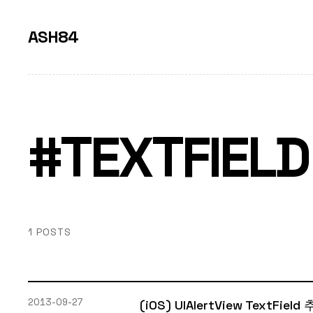
ASH84
#TEXTFIELD
1 POSTS
2013-09-27
(iOS) UIAlertView TextFi