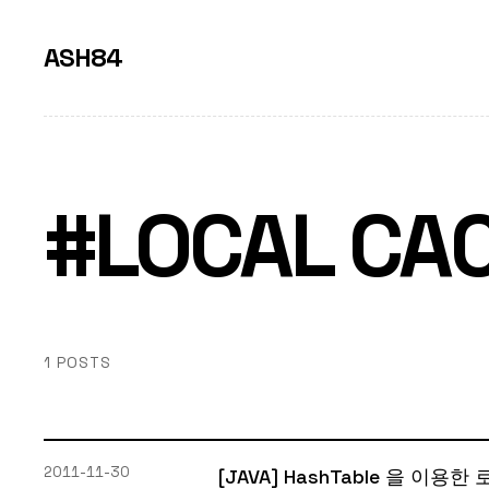
ASH84
#LOCAL CA
1 POSTS
2011-11-30
[JAVA] HashTable 을 이용한