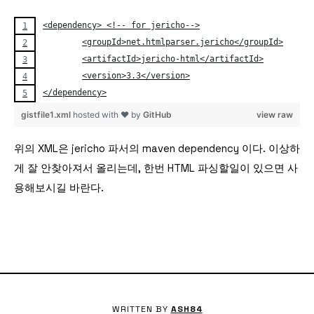
<dependency> <!-- for jericho-->
	<groupId>net.htmlparser.jericho</groupId>
	<artifactId>jericho-html</artifactId>
	<version>3.3</version>
</dependency>
gistfile1.xml
hosted with ❤ by
GitHub
view raw
위의 XML은 jericho 파서의 maven dependency 이다. 이상하
게 잘 안찾아져서 올리는데, 한번 HTML 파싱할일이 있으면 사
용해보시길 바란다.
WRITTEN BY
ASH84