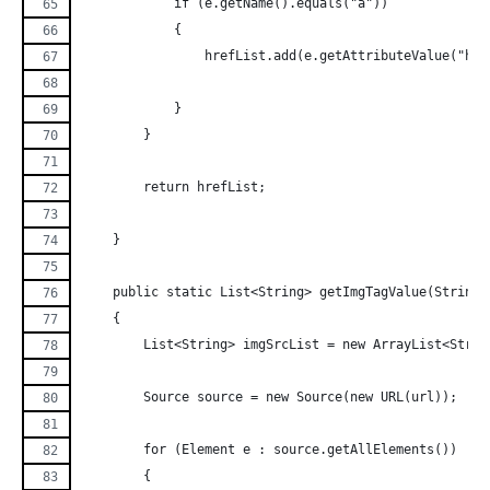
            if (e.getName().equals("a"))
            {
                hrefList.add(e.getAttributeValue("hre
            }
        }
        return hrefList;
    }
    public static List<String> getImgTagValue(String 
    {
        List<String> imgSrcList = new ArrayList<Strin
        Source source = new Source(new URL(url));
        for (Element e : source.getAllElements())
        {