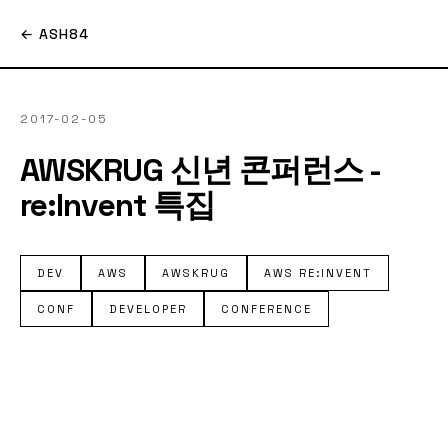
← ASH84
2017-02-05
AWSKRUG 신년 콘퍼런스 -
re:Invent 특집
DEV
AWS
AWSKRUG
AWS RE:INVENT
CONF
DEVELOPER
CONFERENCE