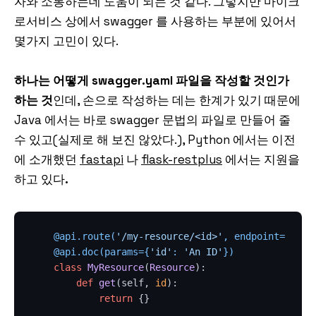
자와 소통하는데 도움이 되는 것 같다. 그렇지만 마이크
로서비스 상에서 swagger 를 사용하는 부분에 있어서
몇가지 고민이 있다.
하나는 어떻게 swagger.yaml 파일을 작성할 것인가
하는 것
인데, 손으로 작성하는 데는 한계가 있기 때문에
Java 에서는 바로 swagger 문법의 파일로 만들어 줄
수 있고(실제로 해 보진 않았다.), Python 에서는 이전
에 소개했던
fastapi
나
flask-restplus
에서는 지원을
하고 있다
.
    @api.route(
'/my-resource/<id>'
, endpoint=
'my-r
    @api.doc(
params={
'id'
: 
'An ID'
}
)
class
MyResource
(
Resource
):

def
get
(
self, 
id
):

return
 {}
