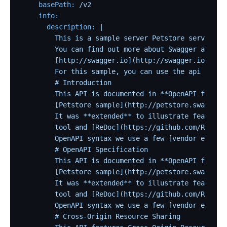
basePath:
/v2
info:
description:
|

        This is a sample server Petstore server.

        You can find out more about Swagger at

        [http://swagger.io](http://swagger.io) or 
        For this sample, you can use the api key `s
        # Introduction

        This API is documented in **OpenAPI format*
        [Petstore sample](http://petstore.swagger.
        It was **extended** to illustrate features
        tool and [ReDoc](https://github.com/Redocly
        OpenAPI syntax we use a few [vendor extens
        # OpenAPI Specification

        This API is documented in **OpenAPI format*
        [Petstore sample](http://petstore.swagger.
        It was **extended** to illustrate features
        tool and [ReDoc](https://github.com/Redocly
        OpenAPI syntax we use a few [vendor extens
        # Cross-Origin Resource Sharing
