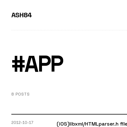
ASH84
#APP
8 POSTS
2012-10-17
(iOS)libxml/HTMLparser.h f