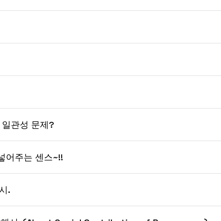
의 일관성 문제?
넣어주는 센스~!!
시.